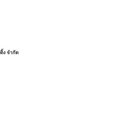
ิ้ง จำกัด