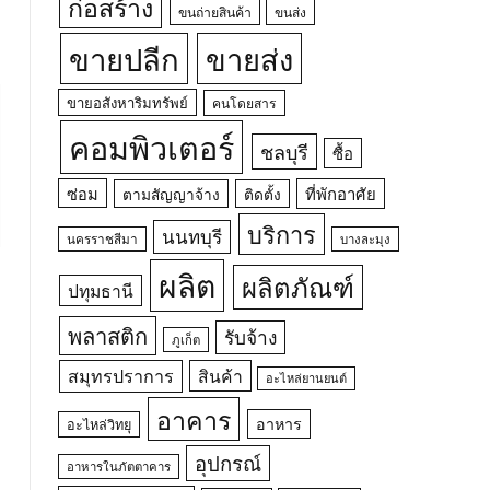
ก่อสร้าง
ขนถ่ายสินค้า
ขนส่ง
ขายปลีก
ขายส่ง
ขายอสังหาริมทรัพย์
คนโดยสาร
คอมพิวเตอร์
ชลบุรี
ซื้อ
ซ่อม
ที่พักอาศัย
ตามสัญญาจ้าง
ติดตั้ง
บริการ
นนทบุรี
นครราชสีมา
บางละมุง
ผลิต
ผลิตภัณฑ์
ปทุมธานี
พลาสติก
รับจ้าง
ภูเก็ต
สมุทรปราการ
สินค้า
อะไหล่ยานยนต์
อาคาร
อาหาร
อะไหล่วิทยุ
อุปกรณ์
อาหารในภัตตาคาร