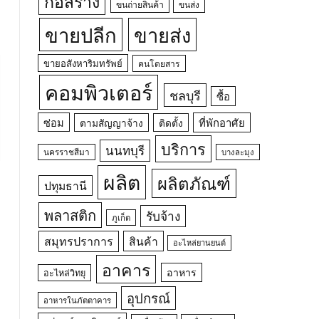
ก่อสร้าง
ขนถ่ายสินค้า
ขนส่ง
ขายปลีก
ขายส่ง
ขายอสังหาริมทรัพย์
คนโดยสาร
คอมพิวเตอร์
ชลบุรี
ซื้อ
ซ่อม
ที่พักอาศัย
ตามสัญญาจ้าง
ติดตั้ง
บริการ
นนทบุรี
นครราชสีมา
บางละมุง
ผลิต
ผลิตภัณฑ์
ปทุมธานี
พลาสติก
รับจ้าง
ภูเก็ต
สมุทรปราการ
สินค้า
อะไหล่ยานยนต์
อาคาร
อาหาร
อะไหล่วิทยุ
อุปกรณ์
อาหารในภัตตาคาร