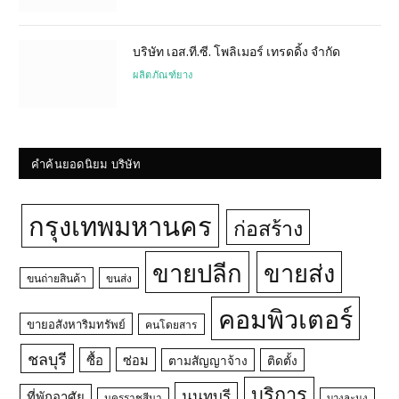
บริษัท เอส.ที.ซี. โพลิเมอร์ เทรดดิ้ง จำกัด
ผลิตภัณฑ์ยาง
คำค้นยอดนิยม บริษัท
กรุงเทพมหานคร
ก่อสร้าง
ขายปลีก
ขายส่ง
ขนถ่ายสินค้า
ขนส่ง
คอมพิวเตอร์
ขายอสังหาริมทรัพย์
คนโดยสาร
ชลบุรี
ซื้อ
ซ่อม
ตามสัญญาจ้าง
ติดตั้ง
บริการ
นนทบุรี
ที่พักอาศัย
นครราชสีมา
บางละมุง