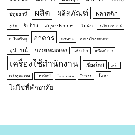
ผลิต
ผลิตภัณฑ์
พลาสติก
ปทุมธานี
รับจ้าง
สมุทรปราการ
สินค้า
ภูเก็ต
อะไหล่ยานยนต์
อาคาร
อาหาร
อะไหล่วิทยุ
อาหารในภัตตาคาร
อุปกรณ์
อุปกรณ์คอมพิวเตอร์
เครื่องจักร
เครื่องสำอาง
เครื่องใช้สำนักงาน
เชียงใหม่
เหล็ก
โลหะ
โทรทัศน์
เหล็กรูปพรรณ
โรงหล่อ
โรงงานผลิต
ไม่ใช่ที่พักอาศัย