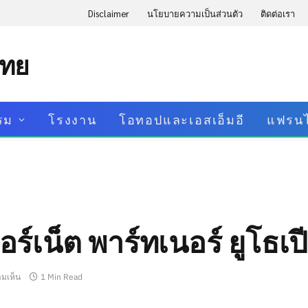
Disclaimer
นโยบายความเป็นส่วนตัว
ติดต่อเรา
ไทย
รม
โรงงาน
โอทอปและเอสเอ็มอี
แฟรนไ
ร์เน็ต พาร์ทเนอร์ ยูโธเป
ามเห็น
1 Min Read