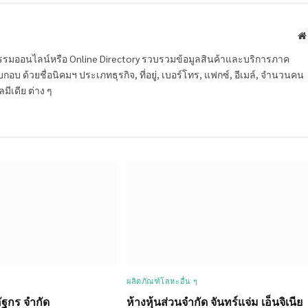
หกรรมออนไลน์หรือ Online Directory รวบรวมข้อมูลสินค้าและบริการภาค
บ ด้วยชื่อนิคมฯ ประเภทธุรกิจ, ที่อยู่, เบอร์โทร, แฟกซ์, อีเมล์, จำนวนคน
ลมีเดีย ต่าง ๆ
ผลิตภัณฑ์โลหะอื่น ๆ
ัฐกร จำกัด
ห้างหุ้นส่วนจำกัด จันทร์แจ่ม เอ็นจิเนีย