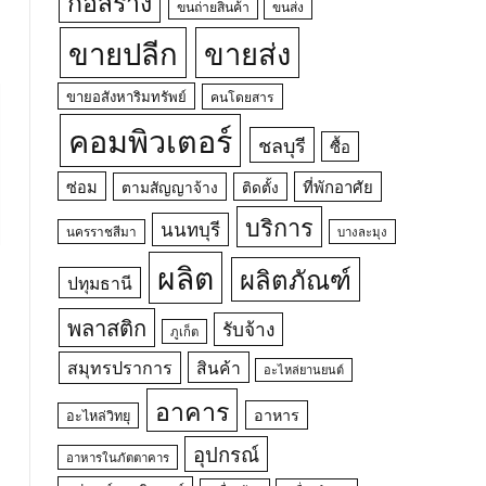
ก่อสร้าง
ขนถ่ายสินค้า
ขนส่ง
ขายปลีก
ขายส่ง
ขายอสังหาริมทรัพย์
คนโดยสาร
คอมพิวเตอร์
ชลบุรี
ซื้อ
ซ่อม
ที่พักอาศัย
ตามสัญญาจ้าง
ติดตั้ง
บริการ
นนทบุรี
นครราชสีมา
บางละมุง
ผลิต
ผลิตภัณฑ์
ปทุมธานี
พลาสติก
รับจ้าง
ภูเก็ต
สมุทรปราการ
สินค้า
อะไหล่ยานยนต์
อาคาร
อาหาร
อะไหล่วิทยุ
อุปกรณ์
อาหารในภัตตาคาร