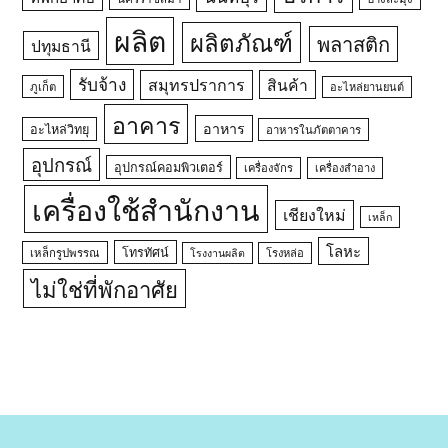
ผลิต
ผลิตภัณฑ์
พลาสติก
ปทุมธานี
รับจ้าง
สมุทรปราการ
สินค้า
ภูเก็ต
อะไหล่ยานยนต์
อาคาร
อาหาร
อะไหล่วิทยุ
อาหารในภัตตาคาร
อุปกรณ์
อุปกรณ์คอมพิวเตอร์
เครื่องจักร
เครื่องสำอาง
เครื่องใช้สำนักงาน
เชียงใหม่
เหล็ก
โลหะ
โทรทัศน์
เหล็กรูปพรรณ
โรงหล่อ
โรงงานผลิต
ไม่ใช่ที่พักอาศัย