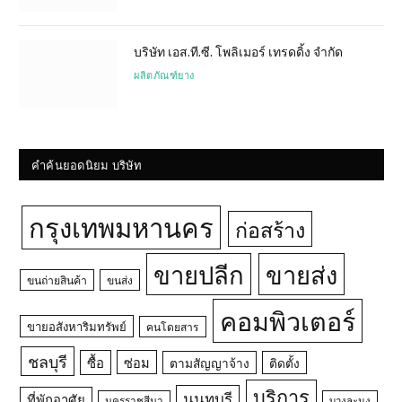
บริษัท เอส.ที.ซี. โพลิเมอร์ เทรดดิ้ง จำกัด
ผลิตภัณฑ์ยาง
คำค้นยอดนิยม บริษัท
กรุงเทพมหานคร
ก่อสร้าง
ขายปลีก
ขายส่ง
ขนถ่ายสินค้า
ขนส่ง
คอมพิวเตอร์
ขายอสังหาริมทรัพย์
คนโดยสาร
ชลบุรี
ซื้อ
ซ่อม
ตามสัญญาจ้าง
ติดตั้ง
บริการ
นนทบุรี
ที่พักอาศัย
นครราชสีมา
บางละมุง