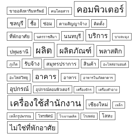
คอมพิวเตอร์
ขายอสังหาริมทรัพย์
คนโดยสาร
ชลบุรี
ซื้อ
ซ่อม
ตามสัญญาจ้าง
ติดตั้ง
บริการ
นนทบุรี
ที่พักอาศัย
นครราชสีมา
บางละมุง
ผลิต
ผลิตภัณฑ์
พลาสติก
ปทุมธานี
รับจ้าง
สมุทรปราการ
สินค้า
ภูเก็ต
อะไหล่ยานยนต์
อาคาร
อาหาร
อะไหล่วิทยุ
อาหารในภัตตาคาร
อุปกรณ์
อุปกรณ์คอมพิวเตอร์
เครื่องจักร
เครื่องสำอาง
เครื่องใช้สำนักงาน
เชียงใหม่
เหล็ก
โลหะ
โทรทัศน์
เหล็กรูปพรรณ
โรงหล่อ
โรงงานผลิต
ไม่ใช่ที่พักอาศัย