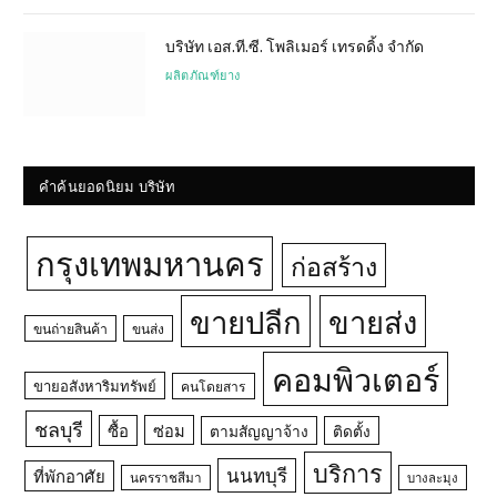
บริษัท เอส.ที.ซี. โพลิเมอร์ เทรดดิ้ง จำกัด
ผลิตภัณฑ์ยาง
คำค้นยอดนิยม บริษัท
กรุงเทพมหานคร
ก่อสร้าง
ขายปลีก
ขายส่ง
ขนถ่ายสินค้า
ขนส่ง
คอมพิวเตอร์
ขายอสังหาริมทรัพย์
คนโดยสาร
ชลบุรี
ซื้อ
ซ่อม
ตามสัญญาจ้าง
ติดตั้ง
บริการ
นนทบุรี
ที่พักอาศัย
นครราชสีมา
บางละมุง