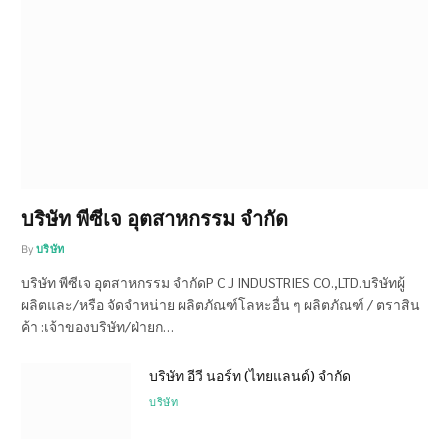
บริษัท พีซีเจ อุตสาหกรรม จำกัด
By
บริษัท
บริษัท พีซีเจ อุตสาหกรรม จำกัดP C J INDUSTRIES CO.,LTD.บริษัทผู้
ผลิตและ/หรือ จัดจำหน่าย ผลิตภัณฑ์โลหะอื่น ๆ ผลิตภัณฑ์ / ตราสิน
ค้า :เจ้าของบริษัท/ฝ่ายก…
บริษัท อีวี นอร์ท (ไทยแลนด์) จำกัด
บริษัท