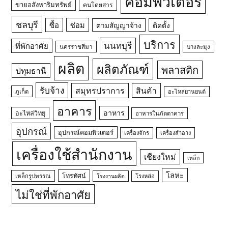
คอมพิวเตอร์
ขายอสังหาริมทรัพย์
คนโดยสาร
ชลบุรี
ซื้อ
ซ่อม
ตามสัญญาจ้าง
ติดตั้ง
บริการ
นนทบุรี
ที่พักอาศัย
นครราชสีมา
บางละมุง
ผลิต
ผลิตภัณฑ์
พลาสติก
ปทุมธานี
รับจ้าง
สมุทรปราการ
สินค้า
ภูเก็ต
อะไหล่ยานยนต์
อาคาร
อาหาร
อะไหล่วิทยุ
อาหารในภัตตาคาร
อุปกรณ์
อุปกรณ์คอมพิวเตอร์
เครื่องจักร
เครื่องสำอาง
เครื่องใช้สำนักงาน
เชียงใหม่
เหล็ก
โลหะ
โทรทัศน์
เหล็กรูปพรรณ
โรงหล่อ
โรงงานผลิต
ไม่ใช่ที่พักอาศัย