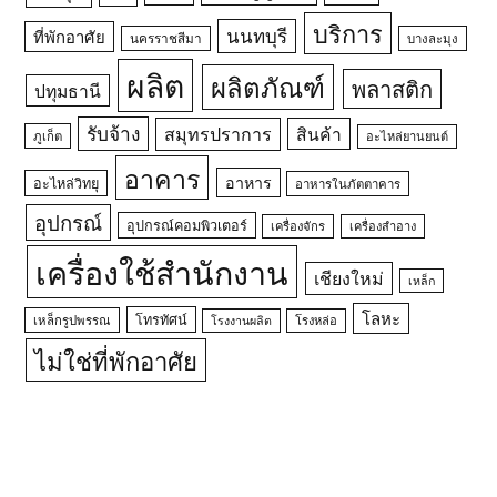
บริการ
นนทบุรี
ที่พักอาศัย
นครราชสีมา
บางละมุง
ผลิต
ผลิตภัณฑ์
พลาสติก
ปทุมธานี
รับจ้าง
สมุทรปราการ
สินค้า
ภูเก็ต
อะไหล่ยานยนต์
อาคาร
อาหาร
อะไหล่วิทยุ
อาหารในภัตตาคาร
อุปกรณ์
อุปกรณ์คอมพิวเตอร์
เครื่องจักร
เครื่องสำอาง
เครื่องใช้สำนักงาน
เชียงใหม่
เหล็ก
โลหะ
โทรทัศน์
เหล็กรูปพรรณ
โรงหล่อ
โรงงานผลิต
ไม่ใช่ที่พักอาศัย