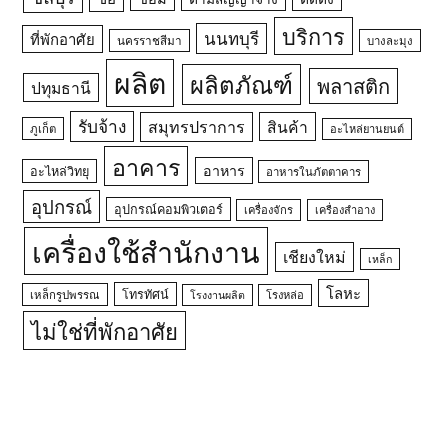
บริการ
นนทบุรี
ที่พักอาศัย
นครราชสีมา
บางละมุง
ผลิต
ผลิตภัณฑ์
พลาสติก
ปทุมธานี
รับจ้าง
สมุทรปราการ
สินค้า
ภูเก็ต
อะไหล่ยานยนต์
อาคาร
อาหาร
อะไหล่วิทยุ
อาหารในภัตตาคาร
อุปกรณ์
อุปกรณ์คอมพิวเตอร์
เครื่องจักร
เครื่องสำอาง
เครื่องใช้สำนักงาน
เชียงใหม่
เหล็ก
โลหะ
โทรทัศน์
เหล็กรูปพรรณ
โรงหล่อ
โรงงานผลิต
ไม่ใช่ที่พักอาศัย