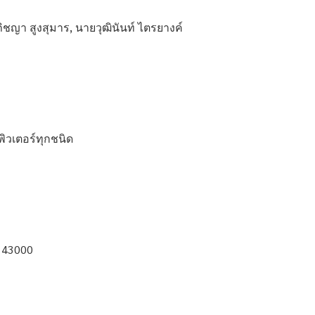
ชญา สูงสุมาร, นายวุฒินันท์ ไตรยางค์
ิวเตอร์ทุกชนิด
ย 43000