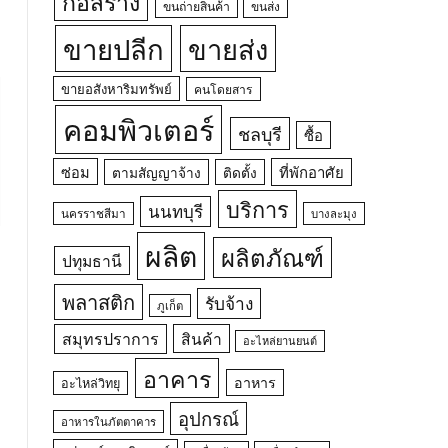
ก่อสร้าง
ขนถ่ายสินค้า
ขนส่ง
ขายปลีก
ขายส่ง
ขายอสังหาริมทรัพย์
คนโดยสาร
คอมพิวเตอร์
ชลบุรี
ซื้อ
ซ่อม
ที่พักอาศัย
ตามสัญญาจ้าง
ติดตั้ง
บริการ
นนทบุรี
นครราชสีมา
บางละมุง
ผลิต
ผลิตภัณฑ์
ปทุมธานี
พลาสติก
รับจ้าง
ภูเก็ต
สมุทรปราการ
สินค้า
อะไหล่ยานยนต์
อาคาร
อาหาร
อะไหล่วิทยุ
อุปกรณ์
อาหารในภัตตาคาร