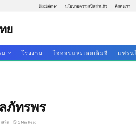
Disclaimer
นโยบายความเป็นส่วนตัว
ติดต่อเรา
ไทย
รม
โรงงาน
โอทอปและเอสเอ็มอี
แฟรนไ
ุบลภัทรพร
ามเห็น
1 Min Read