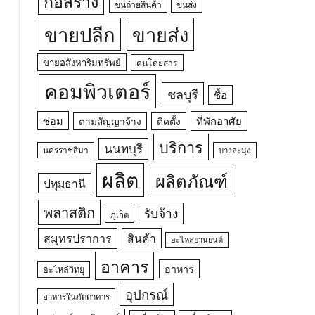
ก่อสร้าง
ขนถ่ายสินค้า
ขนส่ง
ขายปลีก
ขายส่ง
ขายอสังหาริมทรัพย์
คนโดยสาร
คอมพิวเตอร์
ชลบุรี
ซื้อ
ซ่อม
ที่พักอาศัย
ตามสัญญาจ้าง
ติดตั้ง
บริการ
นนทบุรี
นครราชสีมา
บางละมุง
ผลิต
ผลิตภัณฑ์
ปทุมธานี
พลาสติก
รับจ้าง
ภูเก็ต
สมุทรปราการ
สินค้า
อะไหล่ยานยนต์
อาคาร
อาหาร
อะไหล่วิทยุ
อุปกรณ์
อาหารในภัตตาคาร