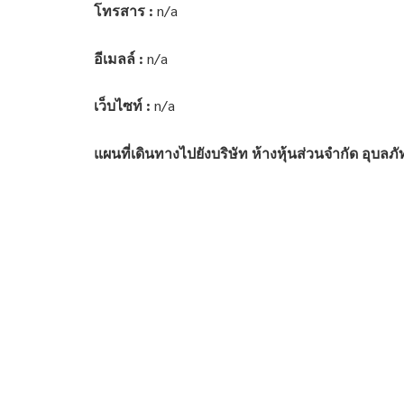
โทรสาร :
n/a
อีเมลล์ :
n/a
เว็บไซท์ :
n/a
แผนที่เดินทางไปยังบริษัท ห้างหุ้นส่วนจำกัด อุบลภ