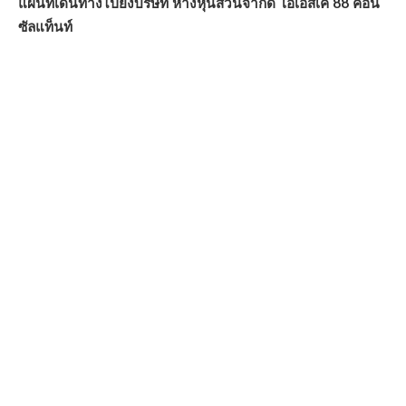
แผนที่เดินทางไปยังบริษัท ห้างหุ้นส่วนจำกัด โอเอสเค 88 คอน
ซัลแท็นท์