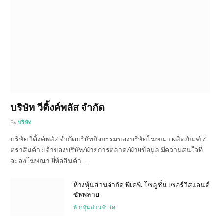
บริษัท วีติ้งค์พลัส จำกัด
By
บริษัท
บริษัท วีติ้งค์พลัส จำกัดบริษัทกิจกรรมของบริษัทโฆษณา ผลิตภัณฑ์ /
ตราสินค้า :เจ้าของบริษัท/ฝ่ายการตลาด/ฝ่ายข้อมูล มีความสนใจที่
จะลงโฆษณา ยี่ห้อสินค้า, …
ห้างหุ้นส่วนจำกัด พีเคพี. โซลูชั่น เซอร์วิสแอนด์
ซัพพลาย
ห้างหุ้นส่วนจำกัด