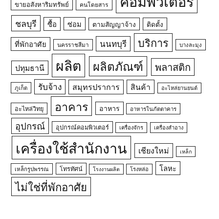
คอมพิวเตอร์
ขายอสังหาริมทรัพย์
คนโดยสาร
ชลบุรี
ซื้อ
ซ่อม
ตามสัญญาจ้าง
ติดตั้ง
บริการ
นนทบุรี
ที่พักอาศัย
นครราชสีมา
บางละมุง
ผลิต
ผลิตภัณฑ์
พลาสติก
ปทุมธานี
รับจ้าง
สมุทรปราการ
สินค้า
ภูเก็ต
อะไหล่ยานยนต์
อาคาร
อาหาร
อะไหล่วิทยุ
อาหารในภัตตาคาร
อุปกรณ์
อุปกรณ์คอมพิวเตอร์
เครื่องจักร
เครื่องสำอาง
เครื่องใช้สำนักงาน
เชียงใหม่
เหล็ก
โลหะ
โทรทัศน์
เหล็กรูปพรรณ
โรงหล่อ
โรงงานผลิต
ไม่ใช่ที่พักอาศัย