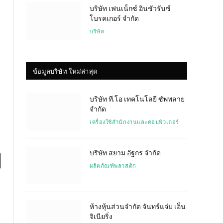
บริษัท เฟนเน็กซ์ อินชัวรันซ์
โบรคเกอร์ จำกัด
บริษัท
ข้อมูลบริษัท ใหม่ล่าสุด
บริษัท ที.โอ เทคโนโลยี ซัพพลาย
จำกัด
เครื่องใช้สำนักงานและคอมพิวเตอร์
บริษัท สยาม อัฐกร จำกัด
ผลิตภัณฑ์พลาสติก
l
ห้างหุ้นส่วนจำกัด จันทร์แจ่ม เอ็น
จิเนียริ่ง