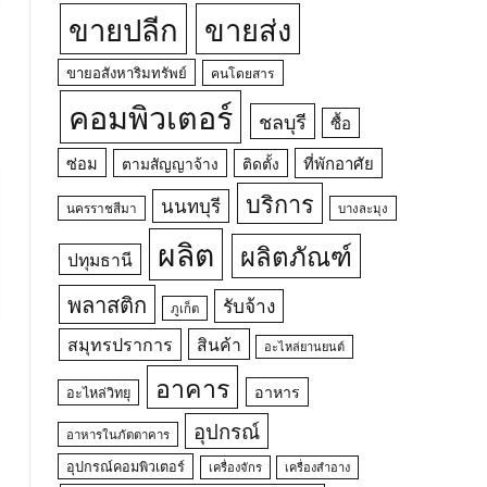
ขายปลีก
ขายส่ง
ขายอสังหาริมทรัพย์
คนโดยสาร
คอมพิวเตอร์
ชลบุรี
ซื้อ
ซ่อม
ที่พักอาศัย
ตามสัญญาจ้าง
ติดตั้ง
บริการ
นนทบุรี
นครราชสีมา
บางละมุง
ผลิต
ผลิตภัณฑ์
ปทุมธานี
พลาสติก
รับจ้าง
ภูเก็ต
สมุทรปราการ
สินค้า
อะไหล่ยานยนต์
อาคาร
อาหาร
อะไหล่วิทยุ
อุปกรณ์
อาหารในภัตตาคาร
อุปกรณ์คอมพิวเตอร์
เครื่องจักร
เครื่องสำอาง