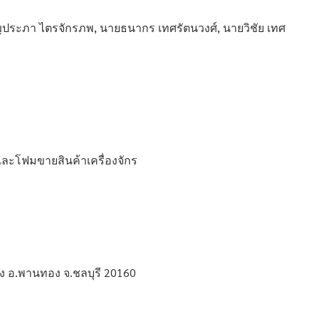
ญประภา ไตรจักรภพ, นายธนากร เทศรัตนวงศ์, นายวิชัย เทศ
ะโฟมขายสินค้าเครื่องจักร
อง อ.พานทอง จ.ชลบุรี 20160