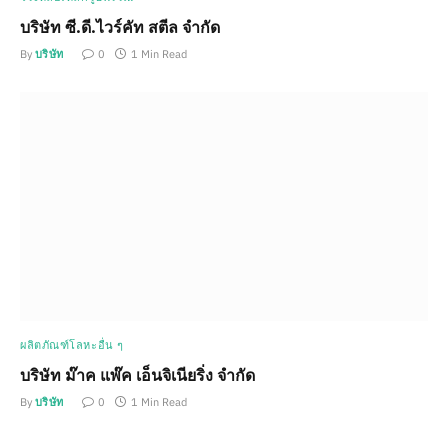
บริษัท ซี.ดี.ไวร์คัท สตีล จำกัด
By
บริษัท
0
1 Min Read
ผลิตภัณฑ์โลหะอื่น ๆ
บริษัท ม๊าค แพ๊ค เอ็นจิเนียริ่ง จำกัด
By
บริษัท
0
1 Min Read