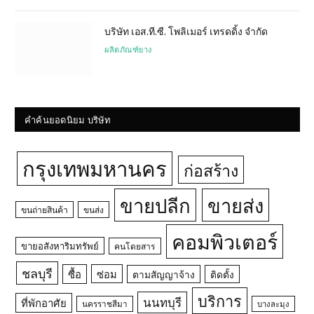
บริษัท เอส.ที.ซี. โพลิเมอร์ เทรดดิ้ง จำกัด
ผลิตภัณฑ์ยาง
คำค้นยอดนิยม บริษัท
กรุงเทพมหานคร
ก่อสร้าง
ขายปลีก
ขายส่ง
ขนถ่ายสินค้า
ขนส่ง
คอมพิวเตอร์
ขายอสังหาริมทรัพย์
คนโดยสาร
ชลบุรี
ซื้อ
ซ่อม
ตามสัญญาจ้าง
ติดตั้ง
บริการ
นนทบุรี
ที่พักอาศัย
นครราชสีมา
บางละมุง