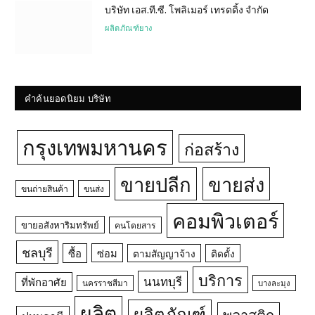
บริษัท เอส.ที.ซี. โพลิเมอร์ เทรดดิ้ง จำกัด
ผลิตภัณฑ์ยาง
คำค้นยอดนิยม บริษัท
กรุงเทพมหานคร
ก่อสร้าง
ขายปลีก
ขายส่ง
ขนถ่ายสินค้า
ขนส่ง
คอมพิวเตอร์
ขายอสังหาริมทรัพย์
คนโดยสาร
ชลบุรี
ซื้อ
ซ่อม
ตามสัญญาจ้าง
ติดตั้ง
บริการ
นนทบุรี
ที่พักอาศัย
นครราชสีมา
บางละมุง
ผลิต
ผลิตภัณฑ์
พลาสติก