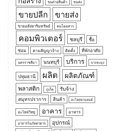
ก่อสร้าง
ขนถ่ายสินค้า
ขนส่ง
ขายปลีก
ขายส่ง
ขายอสังหาริมทรัพย์
คนโดยสาร
คอมพิวเตอร์
ชลบุรี
ซื้อ
ซ่อม
ที่พักอาศัย
ตามสัญญาจ้าง
ติดตั้ง
บริการ
นนทบุรี
นครราชสีมา
บางละมุง
ผลิต
ผลิตภัณฑ์
ปทุมธานี
พลาสติก
รับจ้าง
ภูเก็ต
สมุทรปราการ
สินค้า
อะไหล่ยานยนต์
อาคาร
อาหาร
อะไหล่วิทยุ
อุปกรณ์
อาหารในภัตตาคาร