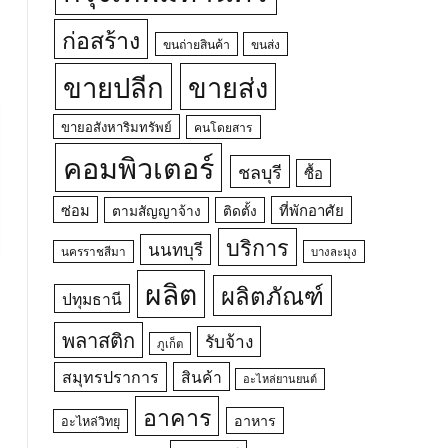
ก่อสร้าง
ขนถ่ายสินค้า
ขนส่ง
ขายปลีก
ขายส่ง
ขายอสังหาริมทรัพย์
คนโดยสาร
คอมพิวเตอร์
ชลบุรี
ซื้อ
ซ่อม
ที่พักอาศัย
ตามสัญญาจ้าง
ติดตั้ง
บริการ
นนทบุรี
นครราชสีมา
บางละมุง
ผลิต
ผลิตภัณฑ์
ปทุมธานี
พลาสติก
รับจ้าง
ภูเก็ต
สมุทรปราการ
สินค้า
อะไหล่ยานยนต์
อาคาร
อาหาร
อะไหล่วิทยุ