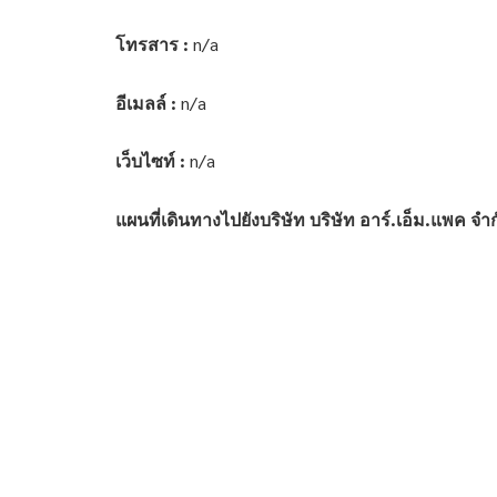
โทรสาร :
n/a
อีเมลล์ :
n/a
เว็บไซท์ :
n/a
แผนที่เดินทางไปยังบริษัท บริษัท อาร์.เอ็ม.แพค จำ