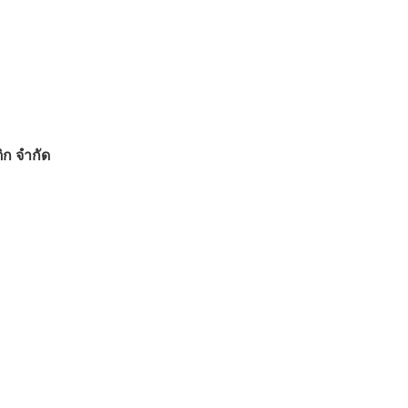
ิก จำกัด