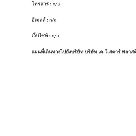
โทรสาร :
n/a
อีเมลล์ :
n/a
เว็บไซท์ :
n/a
แผนที่เดินทางไปยังบริษัท บริษัท เค.วี.สตาร์ พลาสต