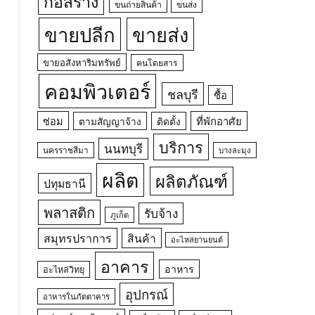
ก่อสร้าง
ขนถ่ายสินค้า
ขนส่ง
ขายปลีก
ขายส่ง
ขายอสังหาริมทรัพย์
คนโดยสาร
คอมพิวเตอร์
ชลบุรี
ซื้อ
ซ่อม
ที่พักอาศัย
ตามสัญญาจ้าง
ติดตั้ง
บริการ
นนทบุรี
นครราชสีมา
บางละมุง
ผลิต
ผลิตภัณฑ์
ปทุมธานี
พลาสติก
รับจ้าง
ภูเก็ต
สมุทรปราการ
สินค้า
อะไหล่ยานยนต์
อาคาร
อาหาร
อะไหล่วิทยุ
อุปกรณ์
อาหารในภัตตาคาร