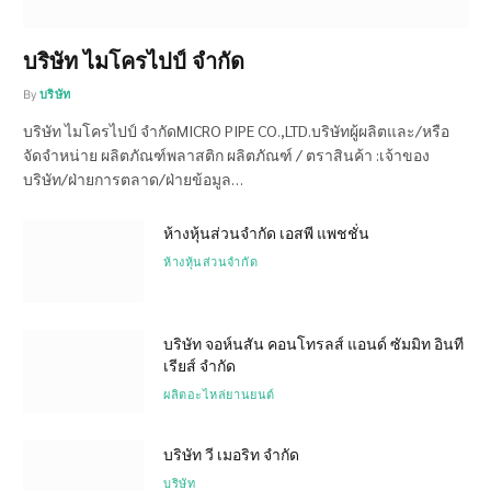
บริษัท ไมโครไปป์ จำกัด
By
บริษัท
บริษัท ไมโครไปป์ จำกัดMICRO PIPE CO.,LTD.บริษัทผู้ผลิตและ/หรือ
จัดจำหน่าย ผลิตภัณฑ์พลาสติก ผลิตภัณฑ์ / ตราสินค้า :เจ้าของ
บริษัท/ฝ่ายการตลาด/ฝ่ายข้อมูล…
ห้างหุ้นส่วนจำกัด เอสพี แพชชั่น
ห้างหุ้นส่วนจำกัด
บริษัท จอห์นสัน คอนโทรลส์ แอนด์ ซัมมิท อินที
เรียส์ จำกัด
ผลิตอะไหล่ยานยนต์
บริษัท วี เมอริท จำกัด
บริษัท