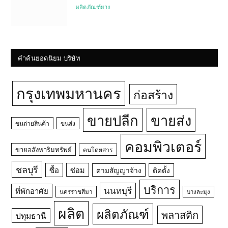
ผลิตภัณฑ์ยาง
คำค้นยอดนิยม บริษัท
กรุงเทพมหานคร
ก่อสร้าง
ขายปลีก
ขายส่ง
ขนถ่ายสินค้า
ขนส่ง
คอมพิวเตอร์
ขายอสังหาริมทรัพย์
คนโดยสาร
ชลบุรี
ซื้อ
ซ่อม
ตามสัญญาจ้าง
ติดตั้ง
บริการ
นนทบุรี
ที่พักอาศัย
นครราชสีมา
บางละมุง
ผลิต
ผลิตภัณฑ์
พลาสติก
ปทุมธานี