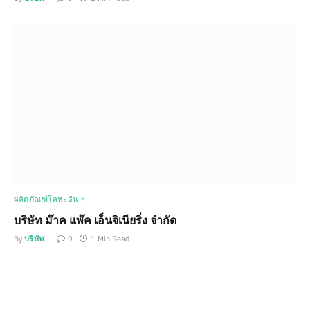
ผลิตภัณฑ์โลหะอื่น ๆ
บริษัท ม๊าค แพ๊ค เอ็นจิเนียริ่ง จำกัด
By
บริษัท
0
1 Min Read