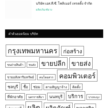
บริษัท เอส.ที.ซี. โพลิเมอร์ เทรดดิ้ง จำกัด
ผลิตภัณฑ์ยาง
คำค้นยอดนิยม บริษัท
กรุงเทพมหานคร
ก่อสร้าง
ขายปลีก
ขายส่ง
ขนถ่ายสินค้า
ขนส่ง
คอมพิวเตอร์
ขายอสังหาริมทรัพย์
คนโดยสาร
ชลบุรี
ซื้อ
ซ่อม
ตามสัญญาจ้าง
ติดตั้ง
บริการ
นนทบุรี
ที่พักอาศัย
นครราชสีมา
บางละมุง
ผลิต
ผลิตภัณฑ์
พลาสติก