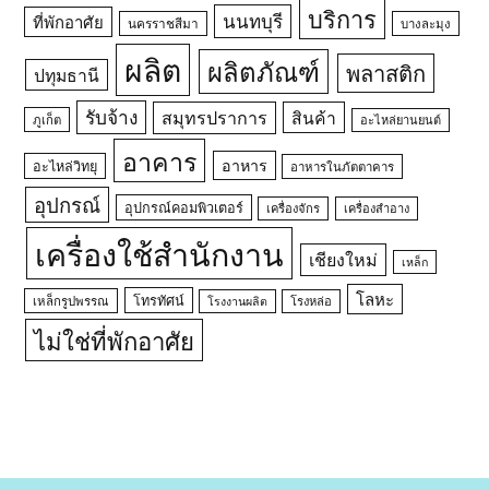
บริการ
นนทบุรี
ที่พักอาศัย
นครราชสีมา
บางละมุง
ผลิต
ผลิตภัณฑ์
พลาสติก
ปทุมธานี
รับจ้าง
สมุทรปราการ
สินค้า
ภูเก็ต
อะไหล่ยานยนต์
อาคาร
อาหาร
อะไหล่วิทยุ
อาหารในภัตตาคาร
อุปกรณ์
อุปกรณ์คอมพิวเตอร์
เครื่องจักร
เครื่องสำอาง
เครื่องใช้สำนักงาน
เชียงใหม่
เหล็ก
โลหะ
โทรทัศน์
เหล็กรูปพรรณ
โรงหล่อ
โรงงานผลิต
ไม่ใช่ที่พักอาศัย