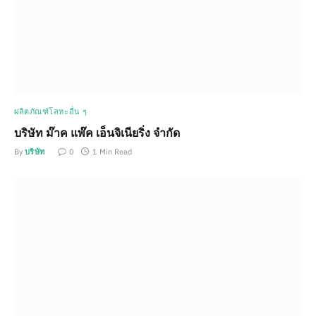
ผลิตภัณฑ์โลหะอื่น ๆ
บริษัท ม๊าค แพ๊ค เอ็นจิเนียริ่ง จำกัด
By
บริษัท
0
1 Min Read