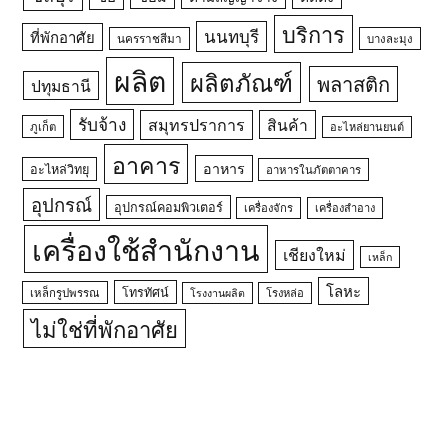
บริการ
นนทบุรี
ที่พักอาศัย
นครราชสีมา
บางละมุง
ผลิต
ผลิตภัณฑ์
พลาสติก
ปทุมธานี
รับจ้าง
สมุทรปราการ
สินค้า
ภูเก็ต
อะไหล่ยานยนต์
อาคาร
อาหาร
อะไหล่วิทยุ
อาหารในภัตตาคาร
อุปกรณ์
อุปกรณ์คอมพิวเตอร์
เครื่องจักร
เครื่องสำอาง
เครื่องใช้สำนักงาน
เชียงใหม่
เหล็ก
โลหะ
โทรทัศน์
เหล็กรูปพรรณ
โรงหล่อ
โรงงานผลิต
ไม่ใช่ที่พักอาศัย