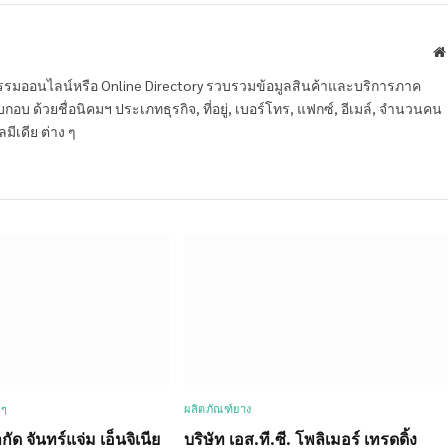
หกรรมออนไลน์หรือ Online Directory รวบรวมข้อมูลสินค้าและบริการภาค
บ ด้วยชื่อนิคมฯ ประเภทธุรกิจ, ที่อยู่, เบอร์โทร, แฟกซ์, อีเมล์, จำนวนคน
ลมีเดีย ต่าง ๆ
 ๆ
ผลิตภัณฑ์ยาง
กัด จันทร์แจ่ม เอ็นจิเนีย
บริษัท เอส.ที.ซี. โพลิเมอร์ เทรดดิ้ง