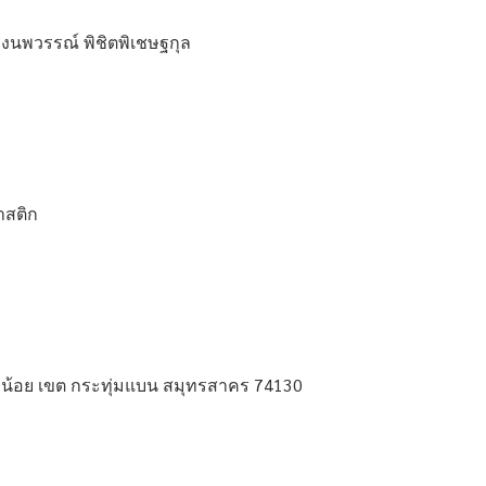
างนพวรรณ์ พิชิตพิเชษฐกุล
าสติก
มน้อย เขต กระทุ่มแบน สมุทรสาคร 74130