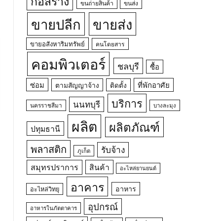
ก่อสร้าง
ขนถ่ายสินค้า
ขนส่ง
ขายปลีก
ขายส่ง
ขายอสังหาริมทรัพย์
คนโดยสาร
คอมพิวเตอร์
ชลบุรี
ซื้อ
ซ่อม
ที่พักอาศัย
ตามสัญญาจ้าง
ติดตั้ง
บริการ
นนทบุรี
นครราชสีมา
บางละมุง
ผลิต
ผลิตภัณฑ์
ปทุมธานี
พลาสติก
รับจ้าง
ภูเก็ต
สมุทรปราการ
สินค้า
อะไหล่ยานยนต์
อาคาร
อาหาร
อะไหล่วิทยุ
อุปกรณ์
อาหารในภัตตาคาร