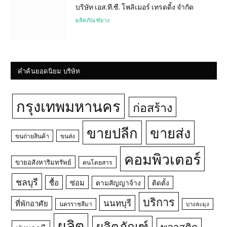
บริษัท เอส.ที.ซี. โพลิเมอร์ เทรดดิ้ง จำกัด
ผลิตภัณฑ์ยาง
คำค้นยอดนิยม บริษัท
กรุงเทพมหานคร
ก่อสร้าง
ขายปลีก
ขายส่ง
ขนถ่ายสินค้า
ขนส่ง
คอมพิวเตอร์
ขายอสังหาริมทรัพย์
คนโดยสาร
ชลบุรี
ซื้อ
ซ่อม
ตามสัญญาจ้าง
ติดตั้ง
บริการ
นนทบุรี
ที่พักอาศัย
นครราชสีมา
บางละมุง
ผลิต
ผลิตภัณฑ์
พลาสติก