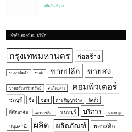
ผลิตภัณฑ์ยาง
คำค้นยอดนิยม บริษัท
กรุงเทพมหานคร
ก่อสร้าง
ขายปลีก
ขายส่ง
ขนถ่ายสินค้า
ขนส่ง
คอมพิวเตอร์
ขายอสังหาริมทรัพย์
คนโดยสาร
ชลบุรี
ซื้อ
ซ่อม
ตามสัญญาจ้าง
ติดตั้ง
บริการ
นนทบุรี
ที่พักอาศัย
นครราชสีมา
บางละมุง
ผลิต
ผลิตภัณฑ์
พลาสติก
ปทุมธานี