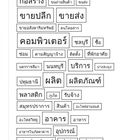
ก่อสร้าง
ขนถ่ายสินค้า
ขนส่ง
ขายปลีก
ขายส่ง
ขายอสังหาริมทรัพย์
คนโดยสาร
คอมพิวเตอร์
ชลบุรี
ซื้อ
ซ่อม
ที่พักอาศัย
ตามสัญญาจ้าง
ติดตั้ง
บริการ
นนทบุรี
นครราชสีมา
บางละมุง
ผลิต
ผลิตภัณฑ์
ปทุมธานี
พลาสติก
รับจ้าง
ภูเก็ต
สมุทรปราการ
สินค้า
อะไหล่ยานยนต์
อาคาร
อาหาร
อะไหล่วิทยุ
อุปกรณ์
อาหารในภัตตาคาร