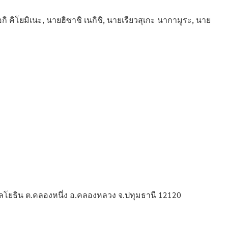
ิ คิโยมิเนะ, นายฮิซาชิ เนกิชิ, นายเรียวสุเกะ นากามูระ, นาย
โยธิน ต.คลองหนึ่ง อ.คลองหลวง จ.ปทุมธานี 12120