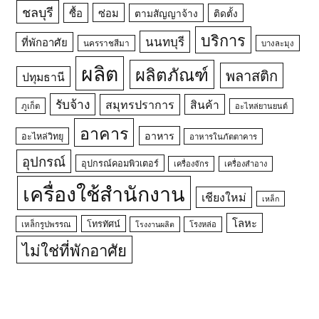
ชลบุรี
ซื้อ
ซ่อม
ตามสัญญาจ้าง
ติดตั้ง
บริการ
นนทบุรี
ที่พักอาศัย
นครราชสีมา
บางละมุง
ผลิต
ผลิตภัณฑ์
พลาสติก
ปทุมธานี
รับจ้าง
สมุทรปราการ
สินค้า
ภูเก็ต
อะไหล่ยานยนต์
อาคาร
อาหาร
อะไหล่วิทยุ
อาหารในภัตตาคาร
อุปกรณ์
อุปกรณ์คอมพิวเตอร์
เครื่องจักร
เครื่องสำอาง
เครื่องใช้สำนักงาน
เชียงใหม่
เหล็ก
โลหะ
โทรทัศน์
เหล็กรูปพรรณ
โรงหล่อ
โรงงานผลิต
ไม่ใช่ที่พักอาศัย