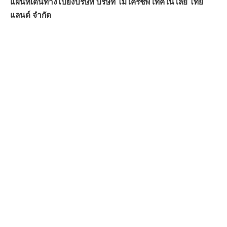
แผนที่เดินทางไปยังบริษัท บริษัท ไมโครชิพ เทคโนโลยี ไทย
แลนด์ จำกัด