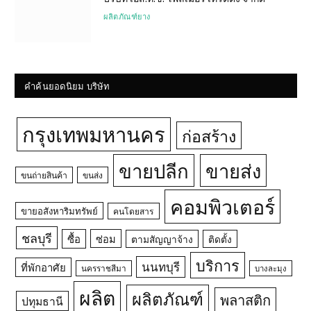
ผลิตภัณฑ์ยาง
คำค้นยอดนิยม บริษัท
กรุงเทพมหานคร
ก่อสร้าง
ขายปลีก
ขายส่ง
ขนถ่ายสินค้า
ขนส่ง
คอมพิวเตอร์
ขายอสังหาริมทรัพย์
คนโดยสาร
ชลบุรี
ซื้อ
ซ่อม
ตามสัญญาจ้าง
ติดตั้ง
บริการ
นนทบุรี
ที่พักอาศัย
นครราชสีมา
บางละมุง
ผลิต
ผลิตภัณฑ์
พลาสติก
ปทุมธานี