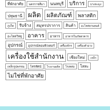
บริการ
นนทบุรี
ที่พักอาศัย
นครราชสีมา
บางละมุง
ผลิต
ผลิตภัณฑ์
พลาสติก
ปทุมธานี
รับจ้าง
สมุทรปราการ
สินค้า
ภูเก็ต
อะไหล่ยานยนต์
อาคาร
อาหาร
อะไหล่วิทยุ
อาหารในภัตตาคาร
อุปกรณ์
อุปกรณ์คอมพิวเตอร์
เครื่องจักร
เครื่องสำอาง
เครื่องใช้สำนักงาน
เชียงใหม่
เหล็ก
โลหะ
โทรทัศน์
เหล็กรูปพรรณ
โรงหล่อ
โรงงานผลิต
ไม่ใช่ที่พักอาศัย