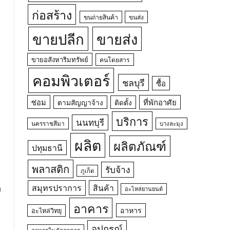
ก่อสร้าง
ขนถ่ายสินค้า
ขนส่ง
ขายปลีก
ขายส่ง
ขายอสังหาริมทรัพย์
คนโดยสาร
คอมพิวเตอร์
ชลบุรี
ซื้อ
ซ่อม
ที่พักอาศัย
ตามสัญญาจ้าง
ติดตั้ง
บริการ
นนทบุรี
นครราชสีมา
บางละมุง
ผลิต
ผลิตภัณฑ์
ปทุมธานี
พลาสติก
รับจ้าง
ภูเก็ต
สมุทรปราการ
สินค้า
ด
อะไหล่ยานยนต์
อาคาร
อาหาร
อะไหล่วิทยุ
อุปกรณ์