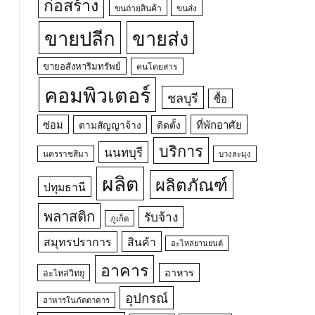
ก่อสร้าง
ขนถ่ายสินค้า
ขนส่ง
ขายปลีก
ขายส่ง
ขายอสังหาริมทรัพย์
คนโดยสาร
คอมพิวเตอร์
ชลบุรี
ซื้อ
ซ่อม
ที่พักอาศัย
ตามสัญญาจ้าง
ติดตั้ง
บริการ
นนทบุรี
นครราชสีมา
บางละมุง
ผลิต
ผลิตภัณฑ์
ปทุมธานี
พลาสติก
รับจ้าง
ภูเก็ต
สมุทรปราการ
สินค้า
อะไหล่ยานยนต์
อาคาร
อาหาร
อะไหล่วิทยุ
อุปกรณ์
อาหารในภัตตาคาร