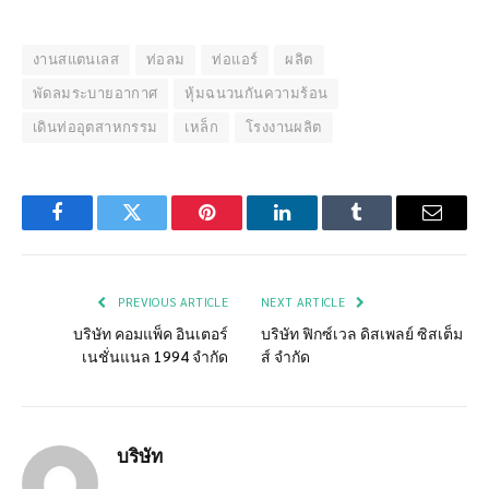
งานสแตนเลส
ท่อลม
ท่อแอร์
ผลิต
พัดลมระบายอากาศ
หุ้มฉนวนกันความร้อน
เดินท่ออุตสาหกรรม
เหล็ก
โรงงานผลิต
Facebook
Twitter
Pinterest
LinkedIn
Tumblr
Email
PREVIOUS ARTICLE
NEXT ARTICLE
บริษัท คอมแพ็ค อินเตอร์
บริษัท ฟิกซ์เวล ดิสเพลย์ ซิสเต็ม
เนชั่นแนล 1994 จำกัด
ส์ จำกัด
บริษัท