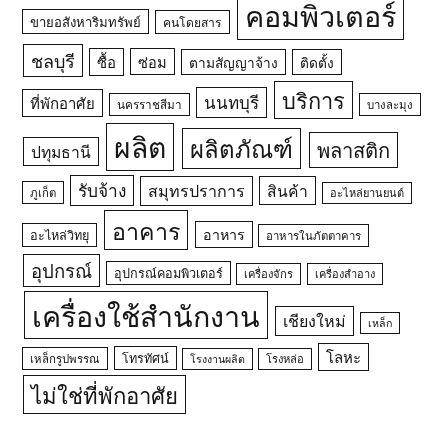
คอมพิวเตอร์
ขายอสังหาริมทรัพย์
คนโดยสาร
ชลบุรี
ซื้อ
ซ่อม
ตามสัญญาจ้าง
ติดตั้ง
บริการ
นนทบุรี
ที่พักอาศัย
นครราชสีมา
บางละมุง
ผลิต
ผลิตภัณฑ์
พลาสติก
ปทุมธานี
รับจ้าง
สมุทรปราการ
สินค้า
ภูเก็ต
อะไหล่ยานยนต์
อาคาร
อาหาร
อะไหล่วิทยุ
อาหารในภัตตาคาร
อุปกรณ์
อุปกรณ์คอมพิวเตอร์
เครื่องจักร
เครื่องสำอาง
เครื่องใช้สำนักงาน
เชียงใหม่
เหล็ก
โลหะ
โทรทัศน์
เหล็กรูปพรรณ
โรงหล่อ
โรงงานผลิต
ไม่ใช่ที่พักอาศัย