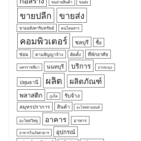
ก่อสร้าง
ขนถ่ายสินค้า
ขนส่ง
ขายปลีก
ขายส่ง
ขายอสังหาริมทรัพย์
คนโดยสาร
คอมพิวเตอร์
ชลบุรี
ซื้อ
ซ่อม
ที่พักอาศัย
ตามสัญญาจ้าง
ติดตั้ง
บริการ
นนทบุรี
นครราชสีมา
บางละมุง
ผลิต
ผลิตภัณฑ์
ปทุมธานี
พลาสติก
รับจ้าง
ภูเก็ต
สมุทรปราการ
สินค้า
อะไหล่ยานยนต์
อาคาร
อาหาร
อะไหล่วิทยุ
อุปกรณ์
อาหารในภัตตาคาร