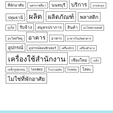
บริการ
นนทบุรี
ที่พักอาศัย
นครราชสีมา
บางละมุง
ผลิต
ผลิตภัณฑ์
พลาสติก
ปทุมธานี
รับจ้าง
สมุทรปราการ
สินค้า
ภูเก็ต
อะไหล่ยานยนต์
อาคาร
อาหาร
อะไหล่วิทยุ
อาหารในภัตตาคาร
อุปกรณ์
อุปกรณ์คอมพิวเตอร์
เครื่องจักร
เครื่องสำอาง
เครื่องใช้สำนักงาน
เชียงใหม่
เหล็ก
โลหะ
โทรทัศน์
เหล็กรูปพรรณ
โรงหล่อ
โรงงานผลิต
ไม่ใช่ที่พักอาศัย