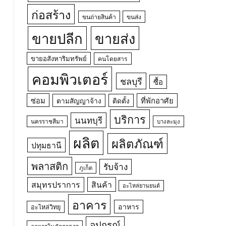
ก่อสร้าง
ขนถ่ายสินค้า
ขนส่ง
ขายปลีก
ขายส่ง
ขายอสังหาริมทรัพย์
คนโดยสาร
คอมพิวเตอร์
ชลบุรี
ซื้อ
ซ่อม
ที่พักอาศัย
ตามสัญญาจ้าง
ติดตั้ง
บริการ
นนทบุรี
นครราชสีมา
บางละมุง
ผลิต
ผลิตภัณฑ์
ปทุมธานี
พลาสติก
รับจ้าง
ภูเก็ต
สมุทรปราการ
สินค้า
อะไหล่ยานยนต์
อาคาร
อาหาร
อะไหล่วิทยุ
อุปกรณ์